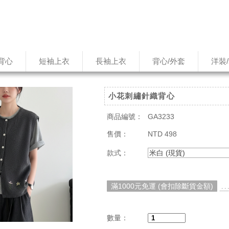
背心
短袖上衣
長袖上衣
背心/外套
洋裝
小花刺繡針織背心
商品編號：
GA3233
售價：
NTD 498
款式：
米白 (現貨)
滿1000元免運 (會扣除斷貨金額)
. 
數量：