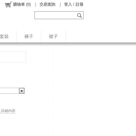
購物車
(
0
)
交易查詢
登入 / 註冊
/套裝
褲子
裙子
. . 詳細內容