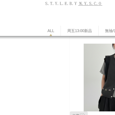
ALL
周五13:00新品
無䄂/