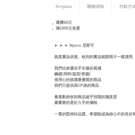
hi-nysco
購物須知
付款方
。運費60元
。滿1000元免運
► ► ► Nysco 尼斯可
就是實品供貨。收到的實品就跟照片一樣漂亮
我們比妳還在乎衣服的質感
觸感/用料/版型/剪裁/
很用心的挑選最優質的商品
我們只提供高CP值的商品
最喜歡妳收到商品超乎預期的滿意度
最重要的是好入手的價格
一貫的堅持好品質。希望能成為妳心中的良好