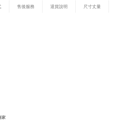
式
售後服務
退貨說明
尺寸丈量
商家