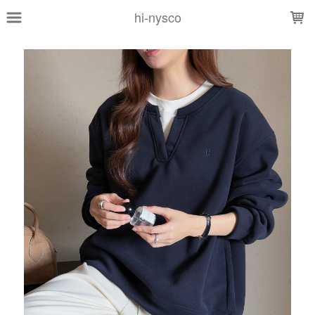
LOADING...
hi-nysco