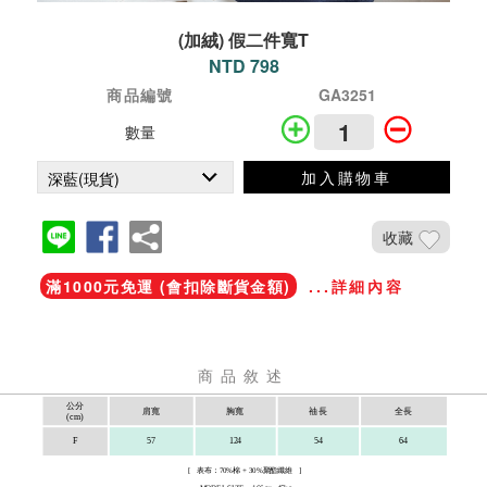
(加絨) 假二件寬T
NTD 798
商品編號
GA3251
數量
加入購物車
收藏
滿1000元免運 (會扣除斷貨金額)
...詳細內容
商品敘述