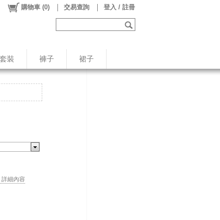
購物車
(
0
)
交易查詢
登入 / 註冊
/套裝
褲子
裙子
. . 詳細內容