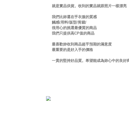
就是實品供貨。收到的實品就跟照片一樣漂亮
我們比妳還在乎衣服的質感
觸感/用料/版型/剪裁/
很用心的挑選最優質的商品
我們只提供高CP值的商品
最喜歡妳收到商品超乎預期的滿意度
最重要的是好入手的價格
一貫的堅持好品質。希望能成為妳心中的良好