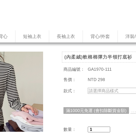
背心
短袖上衣
長袖上衣
背心/外套
洋裝
(內柔絨)軟棉棉彈力半領打底衫
商品編號：
GA1970-111
售價：
NTD 298
款式：
請選擇商品樣式
滿1000元免運 (會扣除斷貨金額)
. 
數量：