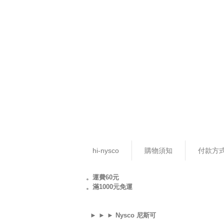
hi-nysco
購物須知
付款方
。運費60元
。滿1000元免運
► ► ► Nysco 尼斯可