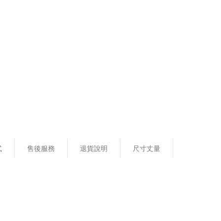
式
售後服務
退貨說明
尺寸丈量