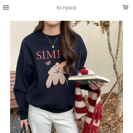
LOADING...
hi-nysco