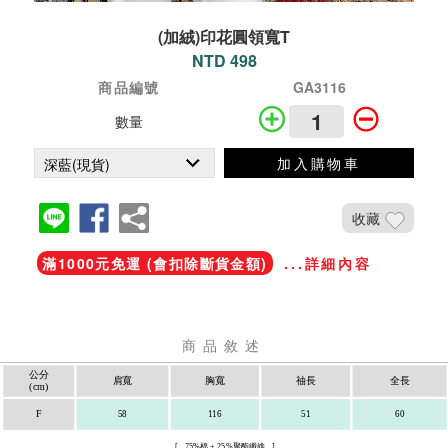
(加絨)印花圓領寬T
NTD 498
商品編號
GA3116
數量
加入購物車
收藏
滿1000元免運 (會扣除斷貨金額)
...詳細內容
商品敘述