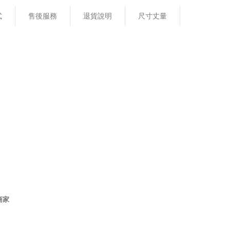
式
售後服務
退貨說明
尺寸丈量
商家