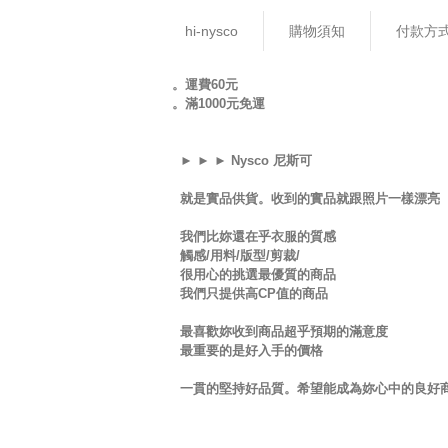
hi-nysco
購物須知
付款方
。運費60元
。滿1000元免運
► ► ► Nysco 尼斯可
就是實品供貨。收到的實品就跟照片一樣漂亮
我們比妳還在乎衣服的質感
觸感/用料/版型/剪裁/
很用心的挑選最優質的商品
我們只提供高CP值的商品
最喜歡妳收到商品超乎預期的滿意度
最重要的是好入手的價格
一貫的堅持好品質。希望能成為妳心中的良好