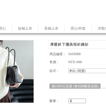
背心
短袖上衣
長袖上衣
背心/外套
洋裝
厚暖斜下擺高領針織衫
商品編號：
GA3088
售價：
NTD 498
款式：
米白 (現貨)
滿1000元免運 (會扣除斷貨金額)
. 
數量：