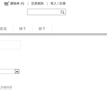
購物車
(
0
)
交易查詢
登入 / 註冊
/套裝
褲子
裙子
. . 詳細內容