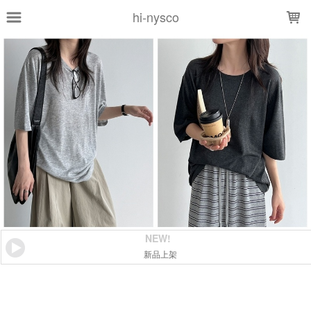
LOADING...
hi-nysco
NEW!
新品上架