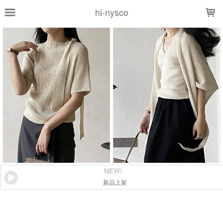
LOADING...
hi-nysco
NEW!
新品上架