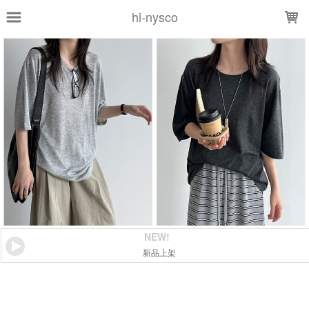
LOADING...
hi-nysco
NEW!
新品上架