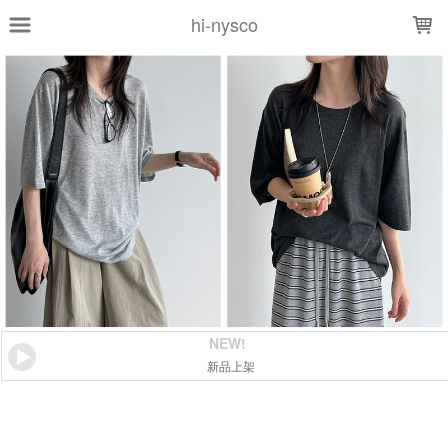
LOADING...
hi-nysco
NEW!
新品上架