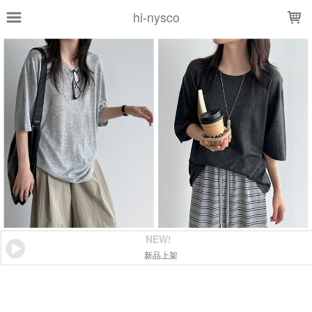
LOADING...
hi-nysco
NEW!
新品上架