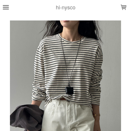
LOADING...
hi-nysco