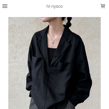
LOADING...
hi-nysco