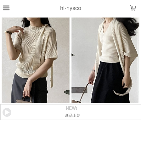
LOADING...
hi-nysco
NEW!
新品上架