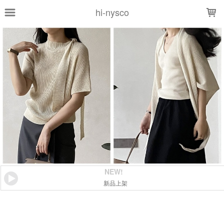
LOADING...
hi-nysco
NEW!
新品上架