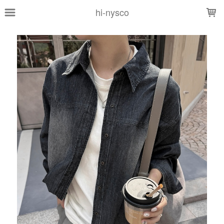
LOADING...
hi-nysco