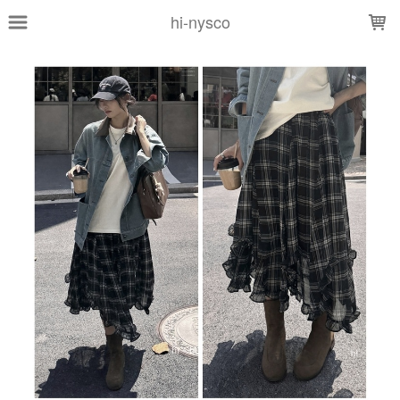
LOADING...
hi-nysco