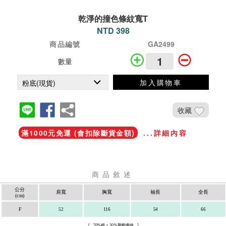
乾淨的撞色條紋寬T
NTD 398
商品編號
GA2499
數量
加入購物車
收藏
滿1000元免運 (會扣除斷貨金額)
...詳細內容
商品敘述