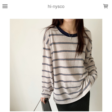
LOADING...
hi-nysco