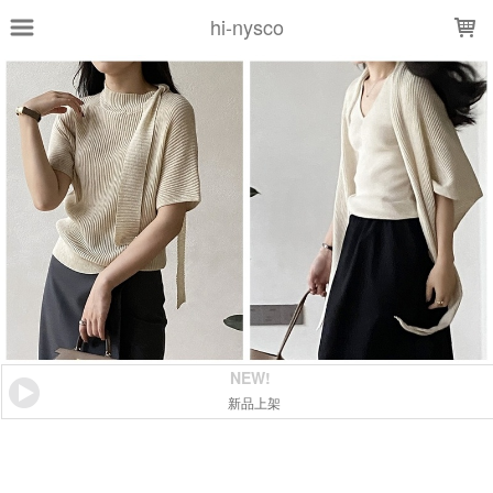
LOADING...
hi-nysco
NEW!
新品上架