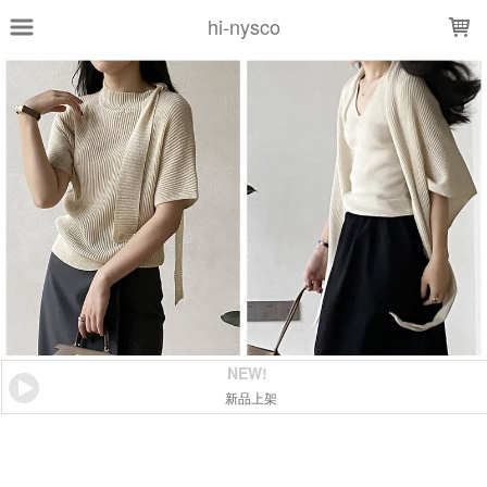
LOADING...
hi-nysco
NEW!
新品上架