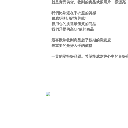
就是實品供貨。收到的實品就跟照片一樣漂亮
我們比妳還在乎衣服的質感
觸感/用料/版型/剪裁/
很用心的挑選最優質的商品
我們只提供高CP值的商品
最喜歡妳收到商品超乎預期的滿意度
最重要的是好入手的價格
一貫的堅持好品質。希望能成為妳心中的良好