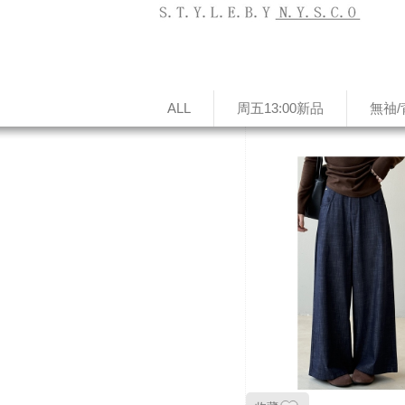
ALL
周五13:00新品
無䄂/