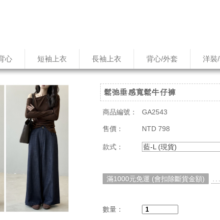
背心
短袖上衣
長袖上衣
背心/外套
洋裝
鬆弛垂感寬鬆牛仔褲
商品編號：
GA2543
售價：
NTD 798
款式：
藍-L (現貨)
滿1000元免運 (會扣除斷貨金額)
. 
數量：