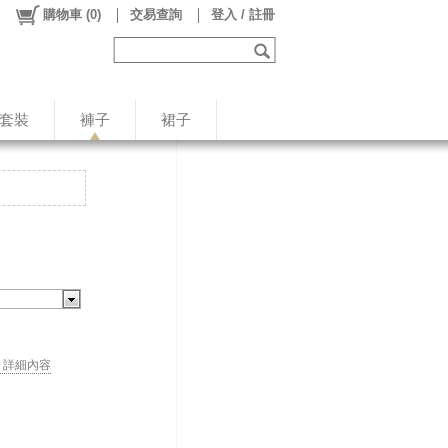
購物車
(
0
)
交易查詢
登入 / 註冊
/套裝
褲子
裙子
. . 詳細內容