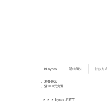
hi-nysco
購物須知
付款方
。運費60元
。滿1000元免運
► ► ► Nysco 尼斯可