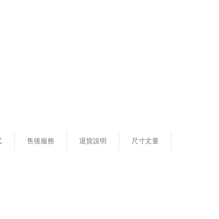
式
售後服務
退貨說明
尺寸丈量