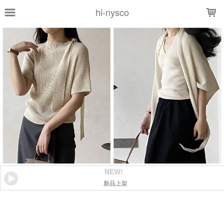
LOADING...
hi-nysco
NEW!
新品上架