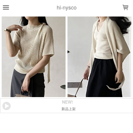
LOADING...
hi-nysco
NEW!
新品上架