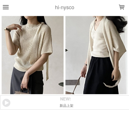
LOADING...
hi-nysco
NEW!
新品上架