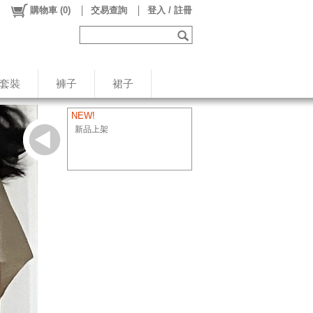
購物車
(
0
)
交易查詢
登入 / 註冊
/套裝
褲子
裙子
NEW!
新品上架