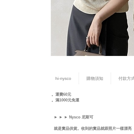
hi-nysco
購物須知
付款方
。運費60元
。滿1000元免運
► ► ► Nysco 尼斯可
就是實品供貨。收到的實品就跟照片一樣漂亮