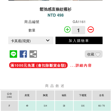
鬆弛感直條紋襯衫
NTD 498
商品編號
GA1161
數量
加入購物車
收藏
滿1000元免運 (會扣除斷貨金額)
...詳細內容
商品敘述