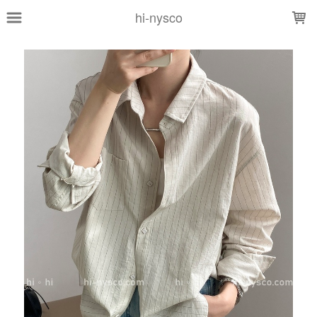
LOADING...
hi-nysco