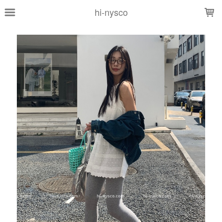
LOADING...
hi-nysco