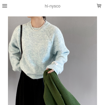
LOADING...
hi-nysco