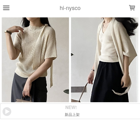
LOADING...
hi-nysco
NEW!
新品上架