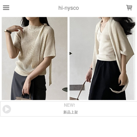
LOADING...
hi-nysco
NEW!
新品上架